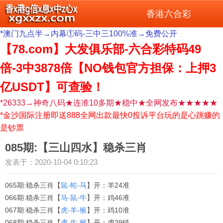
香港六合彩
*澳门九点半→内幕①码-三中三100%准→免费公开
【78.com】大发俱乐部-六合彩特码49
倍-3中3878倍【NO钱包官方担保：上押3
亿USDT】可查验！
*26333→神奇八码★连准10多期★稳中★全网发布★★★★★
*金沙国际注册即送888全网出款最快0投诉平台玩的是心跳赚的
是钞票
085期:【三山四水】稳杀三肖
发表于：2020-10-04 0:10:23
065期:稳杀三肖【
鼠-蛇-马
】开：羊24准
066期:稳杀三肖【
马-鼠-牛
】开：鸡46准
067期:稳杀三肖【
虎-羊-猴
】开：鸡10准
068期:稳杀三肖【
虎-牛-猴
】开：虎29错