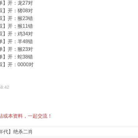
单
】开：龙27对
双
】开：猪08对
双
】开：猴23错
双
】开：猴11错
双
】开：鸡34对
单
】开：羊48错
单
】开：猴23对
单
】开：蛇38错
双
】开：0000对
8:42
站或本资料，一起交流！
默年代】绝杀二肖