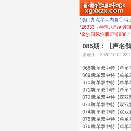
*澳门九点半→内幕①码-
*26333→神奇八码★
*金沙国际注册即送88
085期：【声名
发表于：2020-10-02 23:1
068期:单双中特【单单
069期:单双中特【单单
070期:单双中特【单单
071期:单双中特【单单
072期:单双中特【双双
073期:单双中特【双双
074期:单双中特【双双
075期:单双中特【
单单
076期:单双中特【单单